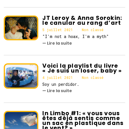
i
l
l
e
JT Leroy & Anna Sorokin:
t
le canular au rang d’art
2
0
5 juillet 2021
5
Non classé
2
j
"I'm not a hoax, I'm a myth"
1
u
— Lire la suite
i
l
l
e
t
Voici la playlist du livre
2
« Je suis un loser, baby »
0
2
4 juillet 2021
5
Non classé
1
j
Soy un perdidor.
u
— Lire la suite
i
l
l
e
t
In Limbo #1: « vous vous
2
êtes déjà sentis comme
0
un sac en plastique dans
2
le vent? »
1