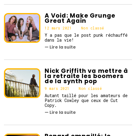
A Void: Make Grunge
Great Again
12 mars 2021
1
Non classé
2
Y a pas que le post punk réchauffé
m
dans la vie!
a
— Lire la suite
r
s
2
0
2
Nick Griffith va mettre à
1
la retraite les boomers
de la synth pop
9 mars 2021
9
Non classé
m
Autant taillé pour les amateurs de
a
Patrick Cowley que ceux de Cut
r
Copy.
s
— Lire la suite
2
0
2
1
Renard empaillé: le