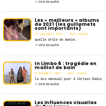
— Lire la suite
Les « meilleurs » albums
de 2021 (les guillemets
sont importants)
13 décembre 2021
1
Non classé
4
quelle drôle de manie.
d
— Lire la suite
é
c
e
m
b
In Limbo 6 : tragédie en
r
maillot de bain
e
2
8 décembre 2021
Non classé
0
Le mix mensuel pour A Certain Radio
2
1
— Lire la suite
Les influences visuelles