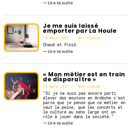
— Lire la suite
a
r
s
2
0
Je me suis laissé
2
emporter par La Houle
1
18 mars 2021
1
Non classé
8
Chaud et froid.
m
— Lire la suite
a
r
s
2
0
« Mon métier est en train
2
de disparaître »
1
15 mars 2021
Non classé
"Si je ne suis pas encore parti
élever des moutons en Ardèche c’est
parce que je pense que ce métier en
vaut la peine, que les concerts et
la culture au sens large ont un
rôle à jouer dans la société."
— Lire la suite