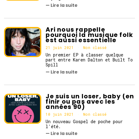
j
— Lire la suite
u
i
n
2
0
Ari nous rappelle
2
pourquoi la musique folk
1
est aussi essentielle
21 juin 2021
2
Non classé
1
Un premier EP à classer quelque
j
part entre Karen Dalton et Built To
u
Spill
i
— Lire la suite
n
2
0
2
1
Je suis un loser, baby (en
finir ou pas avec les
années 90)
10 juin 2021
Non classé
Un nouveau Gospel de poche pour
l'été.
— Lire la suite