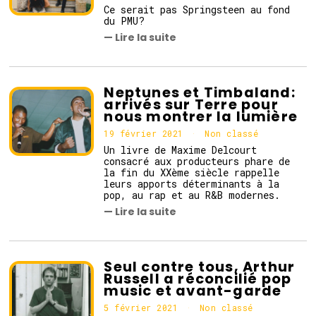
3
Ce serait pas Springsteen au fond
f
du PMU?
é
— Lire la suite
v
r
i
e
r
Neptunes et Timbaland:
2
arrivés sur Terre pour
0
nous montrer la lumière
2
1
19 février 2021
Non classé
Un livre de Maxime Delcourt
consacré aux producteurs phare de
la fin du XXème siècle rappelle
leurs apports déterminants à la
pop, au rap et au R&B modernes.
— Lire la suite
Seul contre tous, Arthur
Russell a réconcilié pop
music et avant-garde
5 février 2021
Non classé