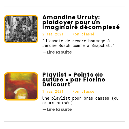
2
0
2
Amandine Urruty:
1
plaidoyer pour un
imaginaire décomplexé
2 mai 2021
3
Non classé
m
“J’essaie de rendre hommage à
a
Jérôme Bosch comme à Snapchat.”
i
— Lire la suite
2
0
2
1
Playlist « Points de
suture » par Florine
Delcourt
1 mai 2021
1
Non classé
m
Une playlist pour bras cassés (ou
a
cœurs brisés).
i
— Lire la suite
2
0
2
1