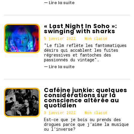
— Lire la suite
i
e
r
2
0
« Last Night In Soho »:
2
swinging with sharks
2
5 janvier 2022
Non classé
"Le film reflète les fantomatiques
désirs qui accablent les fuites
régressives et fantoches des
passionnés du vintage".
— Lire la suite
Caféine junkie: quelques
considérations sur la
conscience altérée au
quotidien
3 janvier 2022
Non classé
Est-ce que je bois ou prends des
drogues parce que j’aime la musique
ou l’inverse?