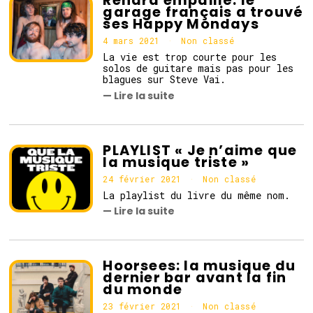
garage français a trouvé
ses Happy Mondays
4 mars 2021
4
Non classé
m
La vie est trop courte pour les
a
solos de guitare mais pas pour les
r
blagues sur Steve Vai.
s
— Lire la suite
2
0
2
1
PLAYLIST « Je n’aime que
la musique triste »
24 février 2021
2
Non classé
5
La playlist du livre du même nom.
a
— Lire la suite
v
r
i
l
2
Hoorsees: la musique du
0
dernier bar avant la fin
2
du monde
1
23 février 2021
2
Non classé