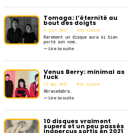
Tomaga: l’éternité au
bout des doigts
5 juin 2021
5
Non classé
j
Rarement un disque aura si bien
u
porté son nom.
i
— Lire la suite
n
2
0
2
1
Venus Berry: minimal as
fuck
27 mai 2021
Non classé
Abracadabra.
— Lire la suite
10 disques vraiment
supers et un peu passés
inaperçus sortis en 2021