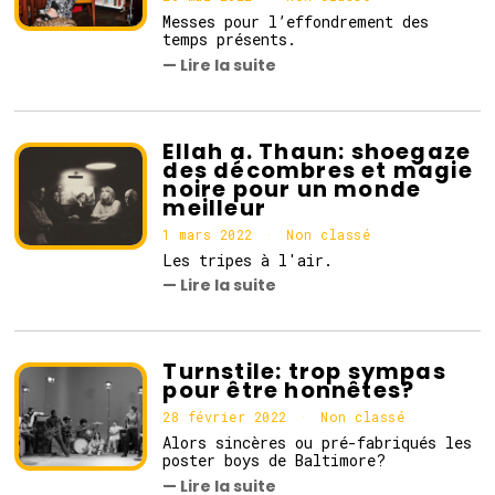
Messes pour l’effondrement des
temps présents.
— Lire la suite
Ellah a. Thaun: shoegaze
des décombres et magie
noire pour un monde
meilleur
1 mars 2022
1
Non classé
m
Les tripes à l'air.
a
— Lire la suite
r
s
2
0
2
Turnstile: trop sympas
2
pour être honnêtes?
28 février 2022
2
Non classé
8
Alors sincères ou pré-fabriqués les
f
poster boys de Baltimore?
é
— Lire la suite
v