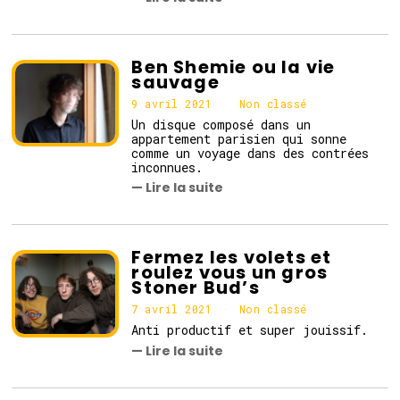
2
0
2
1
Ben Shemie ou la vie
sauvage
9 avril 2021
Non classé
Un disque composé dans un
appartement parisien qui sonne
comme un voyage dans des contrées
inconnues.
— Lire la suite
Fermez les volets et
roulez vous un gros
Stoner Bud’s
7 avril 2021
7
Non classé
a
Anti productif et super jouissif.
v
— Lire la suite
r
i
l
2