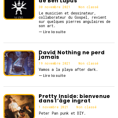
de Ben Lupus
30 novembre 2021
3
Non classé
0
Le musicien et dessinateur,
n
collaborateur du Gospel, revient
o
sur quelques pierres angulaires de
v
son art.
e
— Lire la suite
m
b
r
e
2
David Nothing ne perd
0
jamais
2
1
19 novembre 2021
1
Non classé
9
Vamos a la playa after dark.
n
— Lire la suite
o
v
e
m
b
Pretty Inside: bienvenue
r
dans l’âge ingrat
e
2
1 novembre 2021
1
Non classé
0
n
Peter Pan punk et DIY.
2
o