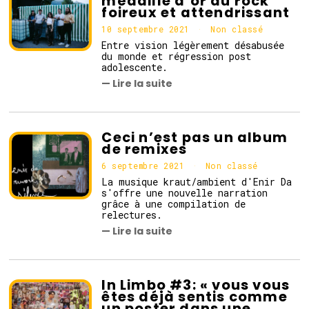
médaille d’or du rock
e
foireux et attendrissant
2
0
10 septembre 2021
Non classé
2
Entre vision légèrement désabusée
1
du monde et régression post
adolescente.
— Lire la suite
Ceci n’est pas un album
de remixes
6 septembre 2021
Non classé
La musique kraut/ambient d'Enir Da
s'offre une nouvelle narration
grâce à une compilation de
relectures.
— Lire la suite
In Limbo #3: « vous vous
êtes déjà sentis comme
un poster dans une