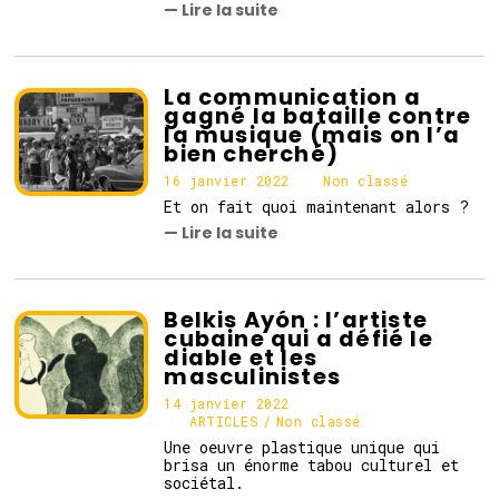
— Lire la suite
i
e
r
2
0
La communication a
2
gagné la bataille contre
2
la musique (mais on l’a
bien cherché)
16 janvier 2022
1
Non classé
7
Et on fait quoi maintenant alors ?
j
— Lire la suite
a
n
v
i
e
Belkis Ayón : l’artiste
r
cubaine qui a défié le
2
diable et les
0
masculinistes
2
2
14 janvier 2022
1
4
ARTICLES
/
Non classé
j
Une oeuvre plastique unique qui
a
brisa un énorme tabou culturel et
n
sociétal.
v