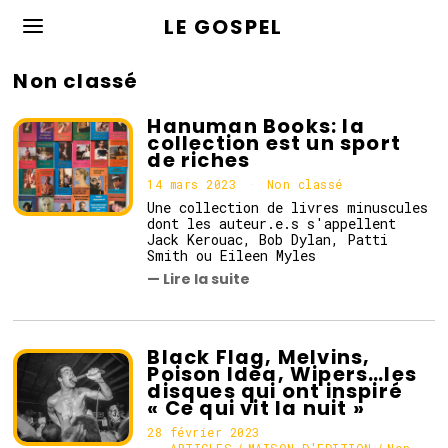
LE GOSPEL
Non classé
Hanuman Books: la
collection est un sport
de riches
14 mars 2023
1
Non classé
4
Une collection de livres minuscules
m
dont les auteur.e.s s'appellent
a
Jack Kerouac, Bob Dylan, Patti
r
Smith ou Eileen Myles
s
— Lire la suite
2
0
2
3
Black Flag, Melvins,
Poison Idea, Wipers…les
disques qui ont inspiré
« Ce qui vit la nuit »
28 février 2023
1