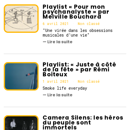
0
Playlist « Pour mon
2
psychanalyste » par
1
Melville Bouchard
6 avril 2021
6
Non classé
a
"Une virée dans les obsessions
v
musicales d’une vie"
r
— Lire la suite
i
l
2
0
2
Playlist: « Juste à côté
1
de la fête » par Rémi
Boiteux
1 avril 2021
1
Non classé
a
Smoke life everyday
v
— Lire la suite
r
i
l
2
0
Camera Silens: les héros
2
du peuple sont
1
immortels