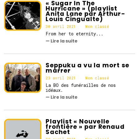
« Sugar In The
Hurricane » (playlist
Anita Lane par Arthur-
Louis Cingualte)
30 avril 2021
3
Non classé
0
From her to eternity...
a
— Lire la suite
v
r
i
l
2
Seppuku a vu la mort se
0
marrer
2
1
23 avril 2021
2
Non classé
3
La BO des funérailles de nos
a
idéaux.
v
— Lire la suite
r
i
l
2
0
Playlist « Nouvelle
2
frontière » par Renaud
1
Sachet