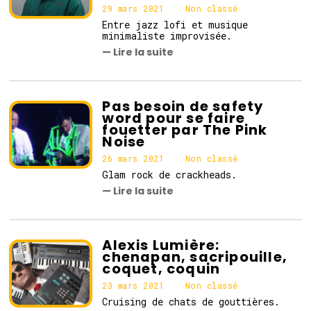
29 mars 2021
Non classé
Entre jazz lofi et musique
minimaliste improvisée.
— Lire la suite
Pas besoin de safety
word pour se faire
fouetter par The Pink
Noise
26 mars 2021
2
Non classé
6
Glam rock de crackheads.
m
— Lire la suite
a
r
s
2
0
Alexis Lumière:
2
chenapan, sacripouille,
1
coquet, coquin
23 mars 2021
2
Non classé
3
Cruising de chats de gouttières.
m