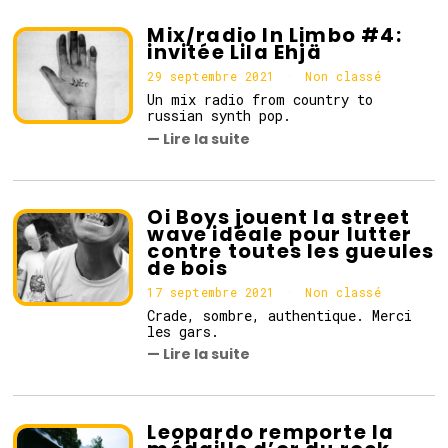
r
e
Mix/radio In Limbo #4:
2
invitée Lila Ehjä
0
2
29 septembre 2021
2
Non classé
1
9
Un mix radio from country to
s
russian synth pop.
e
— Lire la suite
p
t
e
m
b
Oi Boys jouent la street
r
wave idéale pour lutter
e
contre toutes les gueules
2
de bois
0
2
17 septembre 2021
1
Non classé
1
7
Crade, sombre, authentique. Merci
s
les gars.
e
— Lire la suite
p
t
e
m
b
Leopardo remporte la
r