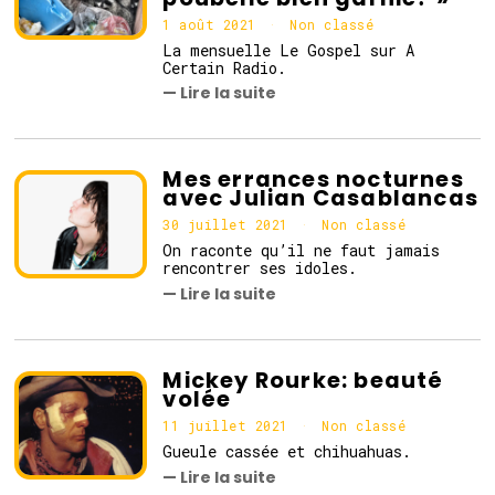
1 août 2021
1
Non classé
a
La mensuelle Le Gospel sur A
o
Certain Radio.
û
— Lire la suite
t
2
0
2
1
Mes errances nocturnes
avec Julian Casablancas
30 juillet 2021
Non classé
On raconte qu’il ne faut jamais
rencontrer ses idoles.
— Lire la suite
Mickey Rourke: beauté
volée
11 juillet 2021
1
Non classé
1
Gueule cassée et chihuahuas.
j
— Lire la suite
u