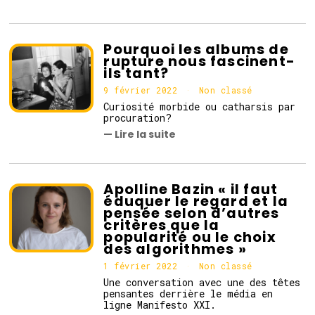
r
i
e
r
Pourquoi les albums de
2
rupture nous fascinent-
0
ils tant?
2
2
9 février 2022
Non classé
Curiosité morbide ou catharsis par
procuration?
— Lire la suite
Apolline Bazin « il faut
éduquer le regard et la
pensée selon d’autres
critères que la
popularité ou le choix
des algorithmes »
1 février 2022
1
Non classé
f
Une conversation avec une des têtes
é
pensantes derrière le média en
v
ligne Manifesto XXI.
r