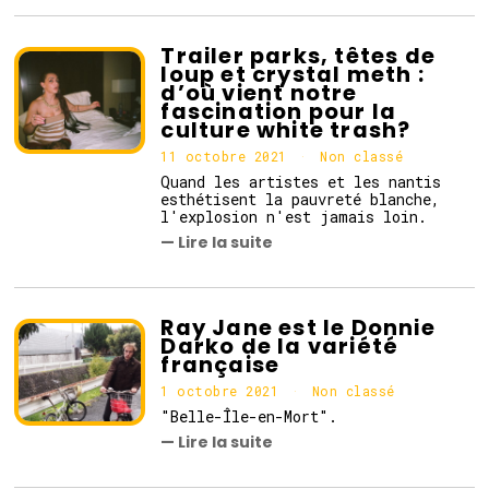
o
b
r
Trailer parks, têtes de
e
loup et crystal meth :
2
d’où vient notre
0
fascination pour la
2
culture white trash?
1
11 octobre 2021
Non classé
Quand les artistes et les nantis
esthétisent la pauvreté blanche,
l'explosion n'est jamais loin.
— Lire la suite
Ray Jane est le Donnie
Darko de la variété
française
1 octobre 2021
1
Non classé
o
"Belle-Île-en-Mort".
c
— Lire la suite
t
o
b