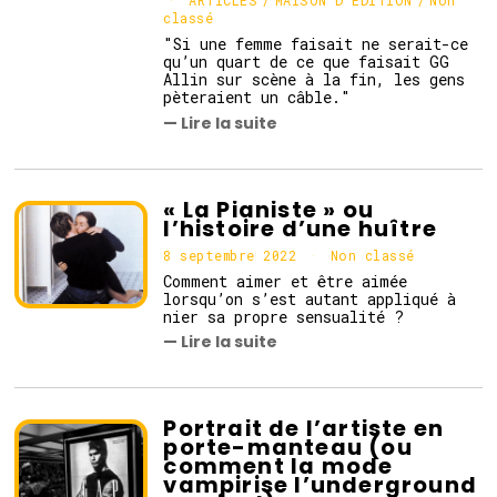
ARTICLES
/
MAISON D'EDITION
m
/
Non
classé
a
r
"Si une femme faisait ne serait-ce
s
qu’un quart de ce que faisait GG
2
Allin sur scène à la fin, les gens
0
pèteraient un câble."
2
— Lire la suite
3
« La Pianiste » ou
l’histoire d’une huître
8 septembre 2022
1
Non classé
0
Comment aimer et être aimée
s
lorsqu’on s’est autant appliqué à
e
nier sa propre sensualité ?
p
— Lire la suite
t
e
m
b
r
Portrait de l’artiste en
e
porte-manteau (ou
2
comment la mode
0
vampirise l’underground
2