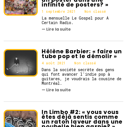
infinité de posters? »
1 septembre 2021
Non classé
La mensuelle Le Gospel pour A
Certain Radio.
— Lire la suite
Hélène Barbier: « faire un
tube pop et le démolir »
4 août 2021
5
Non classé
a
Dans la société secrète des gens
o
qui font avancer l'indie pop à
û
guitares, je voudrais la cousine de
t
Montréal.
2
— Lire la suite
0
2
1
In Limbo #2: « vous vous
êtes déjà sentis comme
un raton laveur dans une
poubelle bien garnie? »