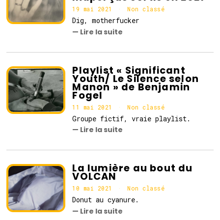
19 mai 2021
1
Non classé
9
Dig, motherfucker
m
— Lire la suite
a
i
2
0
2
Playlist « Significant
1
Youth/ Le Silence selon
Manon » de Benjamin
Fogel
11 mai 2021
1
Non classé
1
Groupe fictif, vraie playlist.
m
— Lire la suite
a
i
2
0
2
La lumière au bout du
1
VOLCAN
10 mai 2021
1
Non classé
0
Donut au cyanure.
m
— Lire la suite
a
i