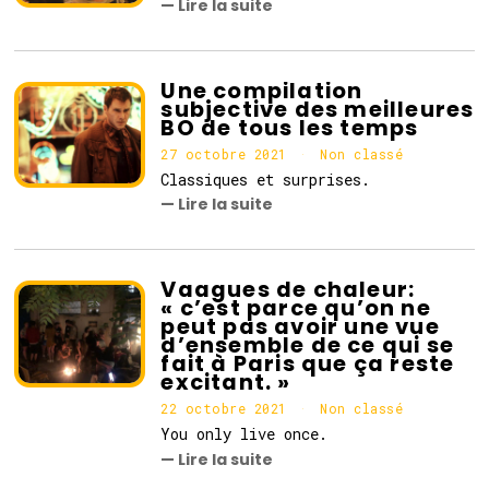
1
— Lire la suite
v
e
m
b
r
Une compilation
e
subjective des meilleures
2
BO de tous les temps
0
2
27 octobre 2021
Non classé
1
Classiques et surprises.
— Lire la suite
Vaagues de chaleur:
« c’est parce qu’on ne
peut pas avoir une vue
d’ensemble de ce qui se
fait à Paris que ça reste
excitant. »
22 octobre 2021
2
Non classé
2
You only live once.
o
— Lire la suite
c
t