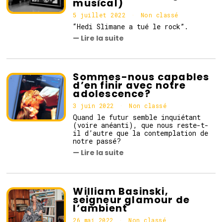
musical)
2
5 juillet 2022
6
Non classé
j
“Hedi Slimane a tué le rock”.
u
— Lire la suite
i
l
l
e
t
Sommes-nous capables
2
d’en finir avec notre
0
adolescence?
2
2
3 juin 2022
3
Non classé
j
Quand le futur semble inquiétant
u
(voire anéanti), que nous reste-t-
i
il d’autre que la contemplation de
n
notre passé?
2
— Lire la suite
0
2
2
William Basinski,
seigneur glamour de
l’ambient
26 mai 2022
Non classé