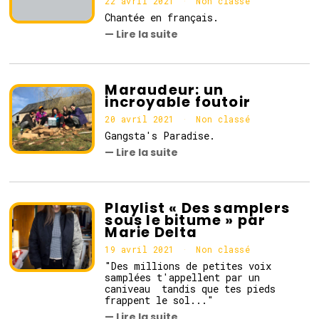
22 avril 2021
2
Non classé
2
Chantée en français.
a
— Lire la suite
v
r
i
l
2
Maraudeur: un
0
incroyable foutoir
2
1
20 avril 2021
Non classé
Gangsta's Paradise.
— Lire la suite
Playlist « Des samplers
sous le bitume » par
Marie Delta
19 avril 2021
1
Non classé
9
"Des millions de petites voix
a
samplées t'appellent par un
v
caniveau tandis que tes pieds
r
frappent le sol..."
i
— Lire la suite
l