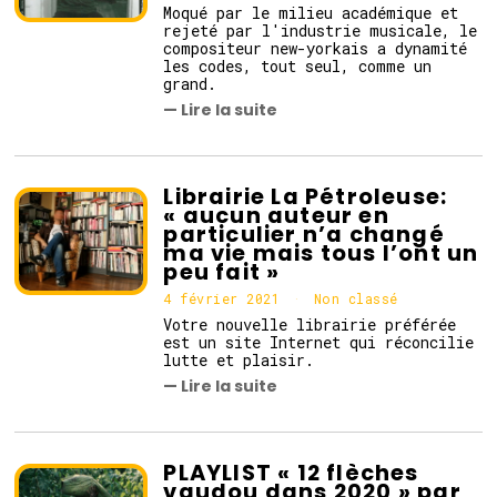
Moqué par le milieu académique et
rejeté par l'industrie musicale, le
compositeur new-yorkais a dynamité
les codes, tout seul, comme un
grand.
— Lire la suite
Librairie La Pétroleuse:
« aucun auteur en
particulier n’a changé
ma vie mais tous l’ont un
peu fait »
4 février 2021
4
Non classé
f
Votre nouvelle librairie préférée
é
est un site Internet qui réconcilie
v
lutte et plaisir.
r
— Lire la suite
i
e
r
2
0
PLAYLIST « 12 flèches
2
vaudou dans 2020 » par
1