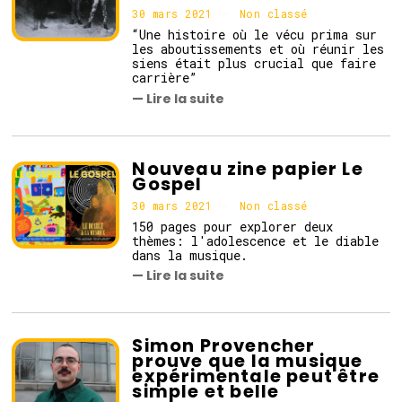
30 mars 2021
3
Non classé
1
“Une histoire où le vécu prima sur
m
les aboutissements et où réunir les
a
siens était plus crucial que faire
r
carrière”
s
— Lire la suite
2
0
2
1
Nouveau zine papier Le
Gospel
30 mars 2021
2
Non classé
5
150 pages pour explorer deux
a
thèmes: l'adolescence et le diable
v
dans la musique.
r
— Lire la suite
i
l
2
0
2
Simon Provencher
1
prouve que la musique
expérimentale peut être
simple et belle