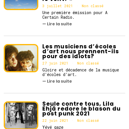
3 juillet 2021
3
Non classé
j
Une première émission pour A
u
Certain Radio.
i
— Lire la suite
l
l
e
t
2
Les musiciens d’écoles
0
d’art nous prennent-ils
2
pour des idiots?
1
27 juin 2021
2
Non classé
8
Gloire et décadence de la musique
j
d’écoles d’art.
u
— Lire la suite
i
n
2
0
2
Seule contre tous, Lila
1
Ehjä redore le blason du
post punk 2021
22 juin 2021
2
Non classé
3
Yéyé gaze