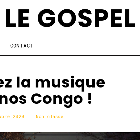
LE GOSPEL
CONTACT
ez la musique
inos Congo !
obre 2020
1
Non classé
9
o
c