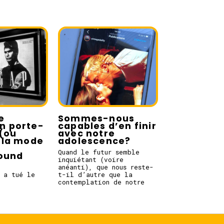
e
Sommes-nous
en porte-
capables d’en finir
(ou
avec notre
la mode
adolescence?
e
Quand le futur semble
round
inquiétant (voire
anéanti), que nous reste-
 a tué le
t-il d’autre que la
contemplation de notre