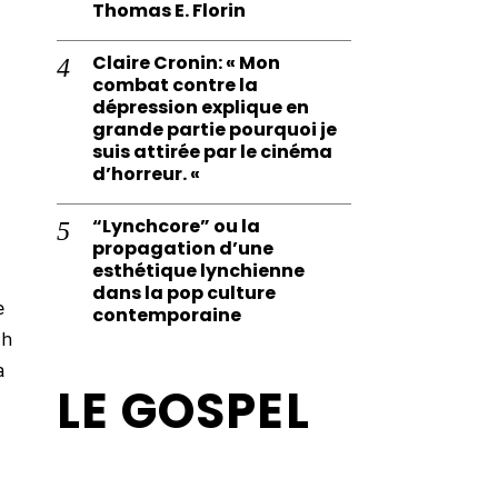
Thomas E. Florin
Claire Cronin: « Mon
combat contre la
dépression explique en
grande partie pourquoi je
suis attirée par le cinéma
d’horreur. «
“Lynchcore” ou la
propagation d’une
esthétique lynchienne
dans la pop culture
e
contemporaine
th
a
LE GOSPEL