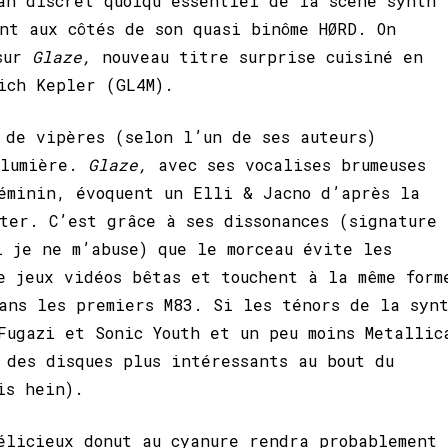
an discret quoiqu’essentiel de la scène synth
nt aux côtés de son quasi binôme HØRD. On
 sur
Glaze,
nouveau titre surprise cuisiné en
ich Kepler (GL4M).
 de vipères (selon l’un de ses auteurs)
 lumière.
Glaze,
avec ses vocalises brumeuses
éminin, évoquent un Elli & Jacno d’après la
ter. C’est grâce à ses dissonances (signature
i je ne m’abuse) que le morceau évite les
e jeux vidéos bêtas et touchent à la même form
ans les premiers M83. Si les ténors de la syn
Fugazi et Sonic Youth et un peu moins Metallic
 des disques plus intéressants au bout du
is hein).
élicieux donut au cyanure rendra probablement