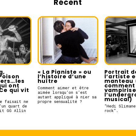
Récent
g,
« La Pianiste » ou
Portrait d
Poison
l’histoire d’une
l’artiste 
pers…les
huître
manteau 
ui ont
comment 
Comment aimer et être
Ce qui vit
vampiris
aimée lorsqu’on s’est
l’underg
autant appliqué à nier sa
musical)
e faisait ne
propre sensualité ?
’un quart de
“Hedi Slimane
it GG Allin
rock”.