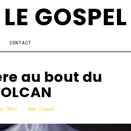
LE GOSPEL
CONTACT
ère au bout du
VOLCAN
ai 2021
1
Non classé
0
m
a