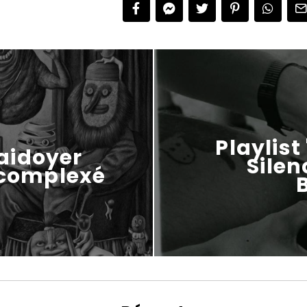
Playlist
aidoyer
Silen
écomplexé