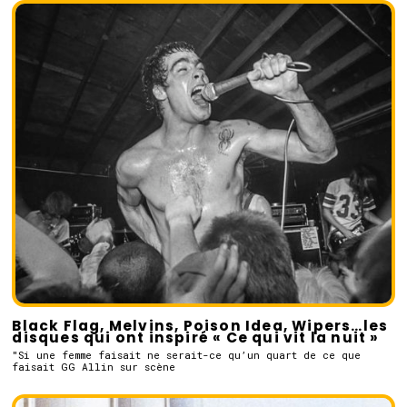
Black Flag, Melvins, Poison Idea, Wipers…les
disques qui ont inspiré « Ce qui vit la nuit »
"Si une femme faisait ne serait-ce qu’un quart de ce que
faisait GG Allin sur scène