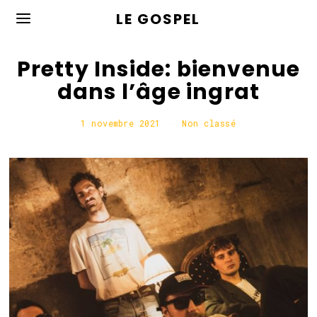
LE GOSPEL
Pretty Inside: bienvenue
dans l’âge ingrat
1 novembre 2021
1
Non classé
n
o
v
e
m
b
r
e
2
0
2
1