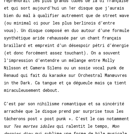
reprendrait les plus grands tubes de la oi française
et qui sort aujourd’hui un 1er disque que j’aurais
bien du mal à qualifier autrement que de street wave
(ou minimal oi pour les plus berlinois d’entre
vous). Un disque composé en duo autour d’une formule
synthétique aride rehaussée par un chant français
braillard et empreint d’un désespoir pétri d’énergie
(et donc forcément assez touchant). On a souvent
l’impression d’entendre un mélange entre Molly
Nilsson et Camera Silens ou un sosie vocal punk de
Renaud qui fait du karaoke sur Orchestral Manœuvres
in the Dark. Ca tangue et ça dégueule mais ça tient
miraculeusement debout.
C’est par son nihilisme romantique et sa sincérité
arrachée que le disque prend par surprise tous les
tâcherons post « post punk ». C’est le cas notamment
sur
Tes mortes idoles
qui ralentit le tempo,
Mon
dernier dieu
qui sublime une forme de bile musicale