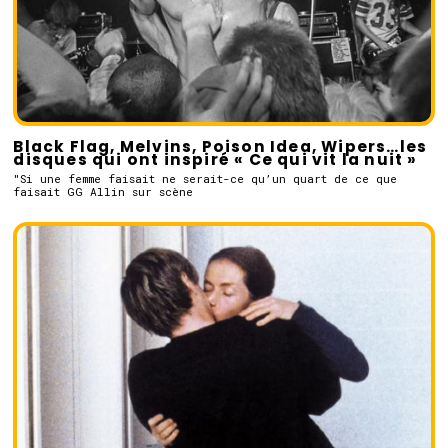
Black Flag, Melvins, Poison Idea, Wipers…les
disques qui ont inspiré « Ce qui vit la nuit »
"Si une femme faisait ne serait-ce qu’un quart de ce que
faisait GG Allin sur scène