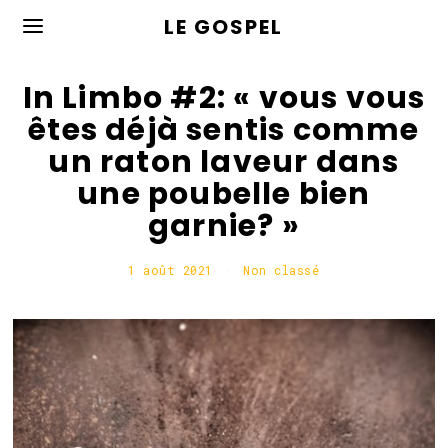
LE GOSPEL
In Limbo #2: « vous vous
êtes déjà sentis comme
un raton laveur dans
une poubelle bien
garnie? »
1 août 2021
1
Non classé
a
o
û
t
2
0
2
1