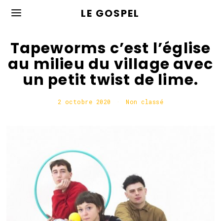
LE GOSPEL
Tapeworms c’est l’église
au milieu du village avec
un petit twist de lime.
2 octobre 2020
2
Non classé
o
c
t
o
b
r
e
2
0
2
0