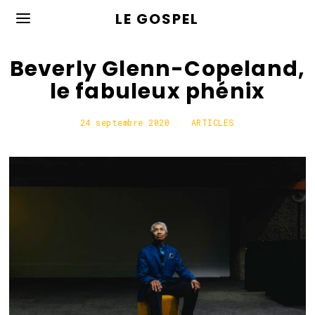
LE GOSPEL
Beverly Glenn-Copeland,
le fabuleux phénix
24 septembre 2020
2
ARTICLES
4
s
e
p
t
e
m
b
r
e
2
0
2
0