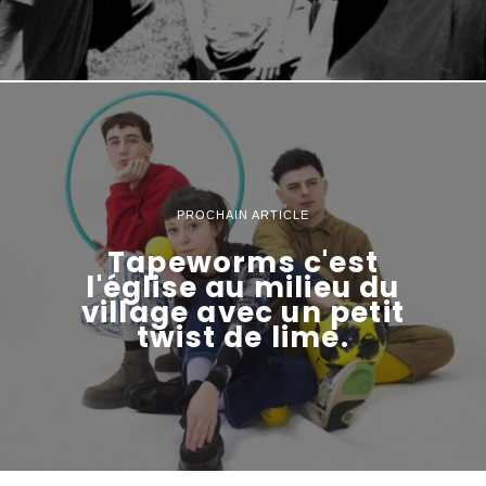
PROCHAIN ARTICLE
Tapeworms c'est
l'église au milieu du
village avec un petit
twist de lime.