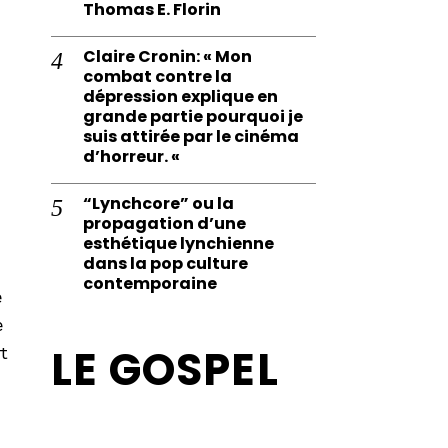
Thomas E. Florin
Claire Cronin: « Mon
combat contre la
dépression explique en
grande partie pourquoi je
suis attirée par le cinéma
d’horreur. «
“Lynchcore” ou la
propagation d’une
esthétique lynchienne
dans la pop culture
contemporaine
e
e
LE GOSPEL
t