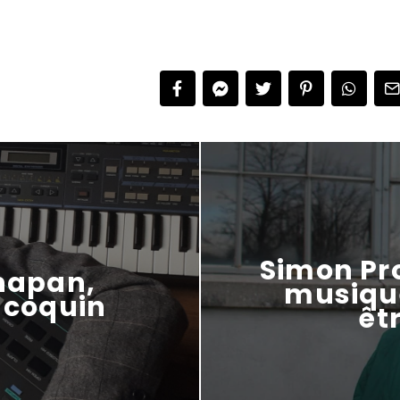
Simon Pr
enapan,
musiqu
, coquin
êt