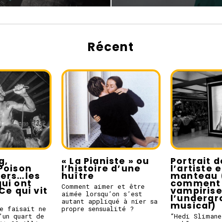
Récent
g,
« La Pianiste » ou
Portrait d
Poison
l’histoire d’une
l’artiste 
pers…les
huître
manteau 
ui ont
comment 
Comment aimer et être
Ce qui vit
vampiris
aimée lorsqu’on s’est
l’underg
autant appliqué à nier sa
musical)
e faisait ne
propre sensualité ?
’un quart de
“Hedi Slimane