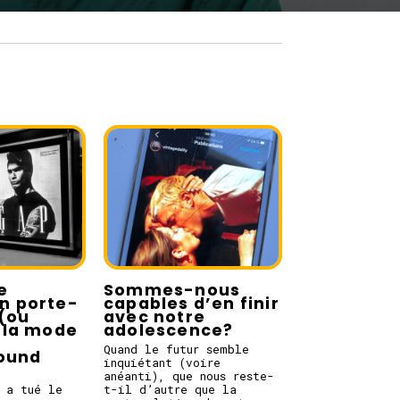
e
Sommes-nous
en porte-
capables d’en finir
(ou
avec notre
la mode
adolescence?
e
Quand le futur semble
round
inquiétant (voire
anéanti), que nous reste-
 a tué le
t-il d’autre que la