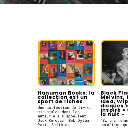
Hanuman Books: la
Black Fla
collection est un
Melvins, 
sport de riches
Idea, Wi
disques q
Une collection de livres
inspiré « 
minuscules dont les
la nuit »
auteur.e.s s'appellent
Jack Kerouac, Bob Dylan,
"Si une femm
Patti Smith ou
serait-ce qu