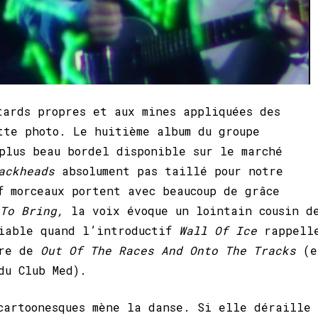
tards propres et aux mines appliquées des
tte photo. Le huitième album du groupe
plus beau bordel disponible sur le marché
ackheads
absolument pas taillé pour notre
f morceaux portent avec beaucoup de grâce
 To Bring,
la voix évoque un lointain cousin d
diable quand l’introductif
Wall Of Ice
rappell
ure de
Out Of The Races And Onto The Tracks
(e
du Club Med).
cartoonesques mène la danse. Si elle déraille