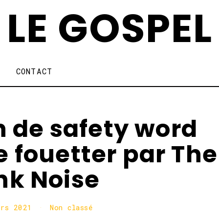
LE GOSPEL
CONTACT
n de safety word
e fouetter par The
nk Noise
ars 2021
2
Non classé
6