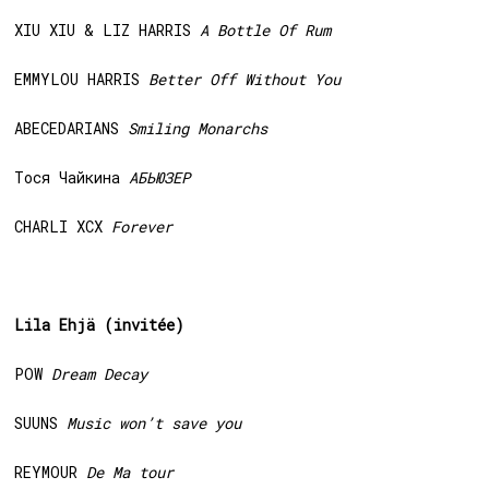
XIU XIU & LIZ HARRIS
A Bottle Of Rum
EMMYLOU HARRIS
Better Off Without You
ABECEDARIANS
Smiling Monarchs
Тося Чайкина
АБЬЮЗЕР
CHARLI XCX
Forever
Lila Ehjä (invitée)
POW
Dream Decay
SUUNS
Music won’t save you
REYMOUR
De Ma tour