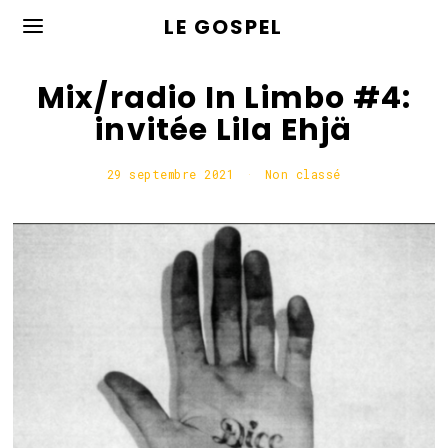
LE GOSPEL
Mix/radio In Limbo #4:
invitée Lila Ehjä
29 septembre 2021
2
Non classé
9
s
e
p
t
e
m
b
r
e
2
0
2
1