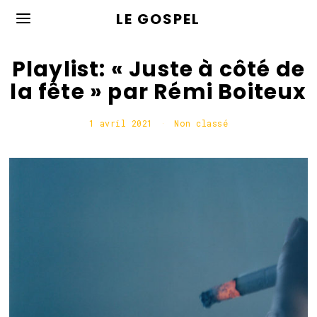
LE GOSPEL
Playlist: « Juste à côté de
la fête » par Rémi Boiteux
1 avril 2021
1
Non classé
a
v
r
i
l
2
0
2
1