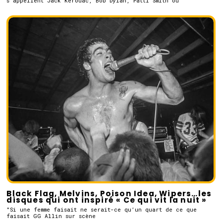
s'appellent Jack Kerouac, Bob Dylan, Patti Smith ou
Black Flag, Melvins, Poison Idea, Wipers…les
disques qui ont inspiré « Ce qui vit la nuit »
"Si une femme faisait ne serait-ce qu’un quart de ce que
faisait GG Allin sur scène