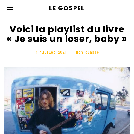
LE GOSPEL
Voici la playlist du livre
« Je suis un loser, baby »
4 juillet 2021
5
Non classé
j
u
i
l
l
e
t
2
0
2
1