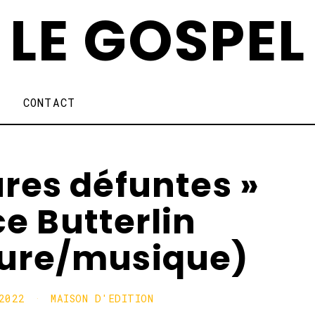
LE GOSPEL
CONTACT
ures défuntes »
ce Butterlin
ature/musique)
2022
3
MAISON D'EDITION
1