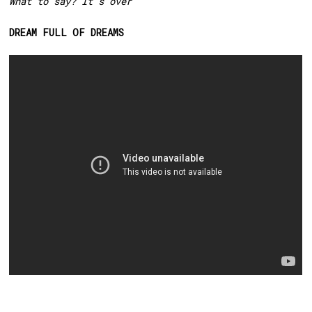
What to say? It’s over
DREAM FULL OF DREAMS