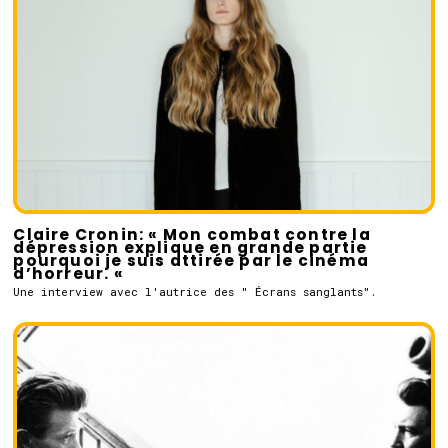
Claire Cronin: « Mon combat contre la
dépression explique en grande partie
pourquoi je suis attirée par le cinéma
d’horreur. «
Une interview avec l'autrice des " Écrans sanglants".