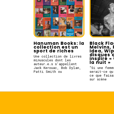
Hanuman Books: la
Black Fla
collection est un
Melvins, 
sport de riches
Idea, Wi
disques q
Une collection de livres
inspiré « 
minuscules dont les
la nuit »
auteur.e.s s'appellent
Jack Kerouac, Bob Dylan,
"Si une femm
Patti Smith ou
serait-ce qu
ce que faisa
sur scène