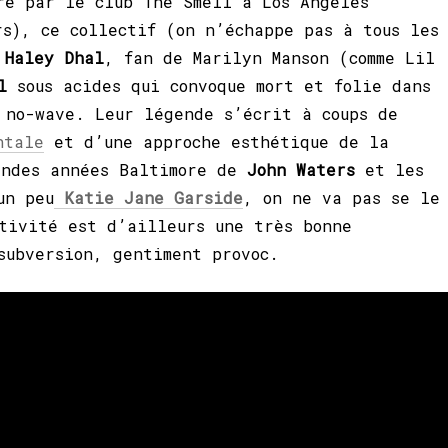
re par le club The Smell à Los Angeles
rs), ce collectif (on n’échappe pas à tous les
r
Haley Dhal
, fan de Marilyn Manson (comme Lil
l
sous acides qui convoque mort et folie dans
 no-wave. Leur légende s’écrit à coups de
ntale
et d’une approche esthétique de la
andes années Baltimore de
John Waters
et les
n peu
Katie Jane Garside
, on ne va pas se le
tivité est d’ailleurs une très bonne
subversion, gentiment provoc.