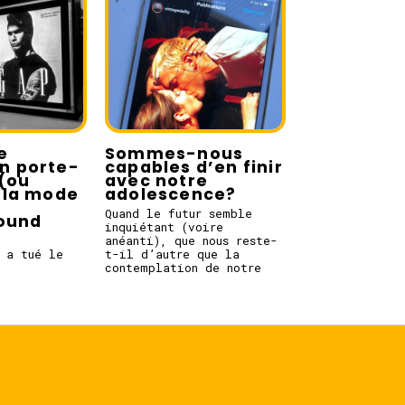
e
Sommes-nous
en porte-
capables d’en finir
(ou
avec notre
la mode
adolescence?
e
Quand le futur semble
round
inquiétant (voire
anéanti), que nous reste-
 a tué le
t-il d’autre que la
contemplation de notre