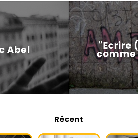
"Ecrire
c Abel
comme m
Récent