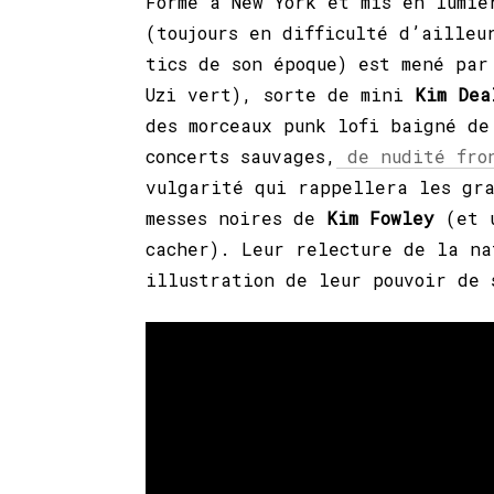
Formé à New York et mis en lumiè
(toujours en difficulté d’ailleu
tics de son époque) est mené pa
Uzi vert), sorte de mini
Kim Dea
des morceaux punk lofi baigné de
concerts sauvages,
de nudité fro
vulgarité qui rappellera les gr
messes noires de
Kim Fowley
(et u
cacher). Leur relecture de la na
illustration de leur pouvoir de 