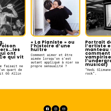
g,
« La Pianiste » ou
Portrait d
Poison
l’histoire d’une
l’artiste 
pers…les
huître
manteau 
ui ont
comment 
Comment aimer et être
Ce qui vit
vampiris
aimée lorsqu’on s’est
l’underg
autant appliqué à nier sa
musical)
e faisait ne
propre sensualité ?
’un quart de
“Hedi Slimane
it GG Allin
rock”.