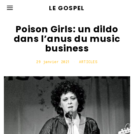
LE GOSPEL
Poison Girls: un dildo
dans l’anus du music
business
29 janvier 2021
2
ARTICLES
9
j
a
n
v
i
e
r
2
0
2
1