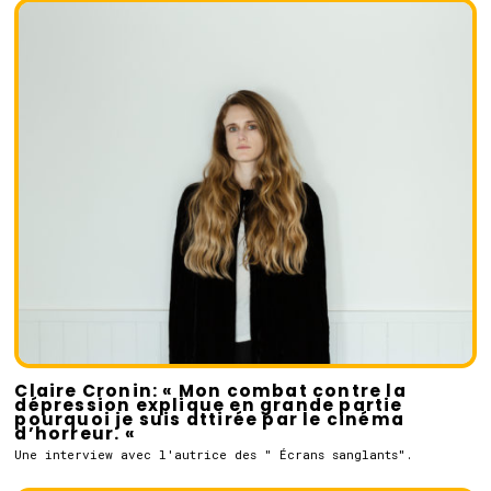
Claire Cronin: « Mon combat contre la
dépression explique en grande partie
pourquoi je suis attirée par le cinéma
d’horreur. «
Une interview avec l'autrice des " Écrans sanglants".