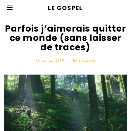
LE GOSPEL
Parfois j’aimerais quitter
ce monde (sans laisser
de traces)
16 avril 2019
6
Non classé
m
a
i
2
0
2
0