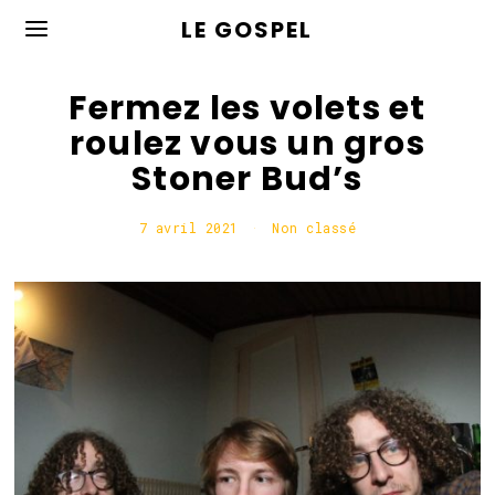
LE GOSPEL
Fermez les volets et
roulez vous un gros
Stoner Bud’s
7 avril 2021
7
Non classé
a
v
r
i
l
2
0
2
1