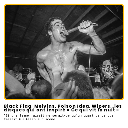
Black Flag, Melvins, Poison Idea, Wipers…les
disques qui ont inspiré « Ce qui vit la nuit »
"Si une femme faisait ne serait-ce qu’un quart de ce que
faisait GG Allin sur scène