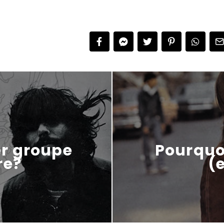
r groupe
Pourquoi
re?
(e