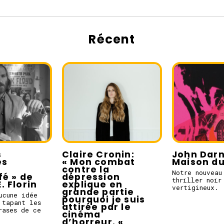
Récent
s
Claire Cronin:
John Darni
es
« Mon combat
Maison du
contre la
Notre nouveau
fé » de
dépression
thriller noir
 Florin
explique en
vertigineux.
grande partie
ucune idée
pourquoi je suis
 tapant les
attirée par le
rases de ce
cinéma
d’horreur. «