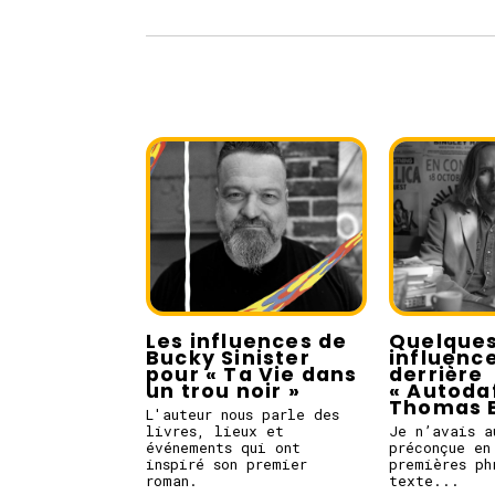
Les influences de
Quelque
Bucky Sinister
influenc
pour « Ta Vie dans
derrière
un trou noir »
« Autoda
Thomas E.
L'auteur nous parle des
livres, lieux et
Je n’avais a
événements qui ont
préconçue en
inspiré son premier
premières ph
roman.
texte...