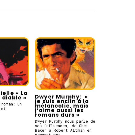
elle « La
Dwyer Murphy: »
 diable »
je suis enclin à la
 roman: un
mélancolie, mais
 et
j’aime aussi les
romans durs »
Dwyer Murphy nous parle de
ses influences, de Chet
Baker à Robert Altman en
passant par