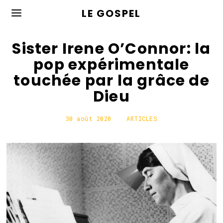
LE GOSPEL
Sister Irene O’Connor: la
pop expérimentale
touchée par la grâce de
Dieu
30 août 2020
3
ARTICLES
1
a
o
û
t
2
0
2
0