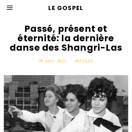
LE GOSPEL
Passé, présent et
éternité: la dernière
danse des Shangri-Las
30 août 2021
3
ARTICLES
1
a
o
û
t
2
0
2
1