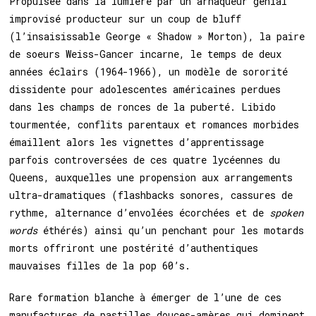
Propulsée dans la lumière par un arnaqueur génial
improvisé producteur sur un coup de bluff
(l’insaisissable George « Shadow » Morton), la paire
de soeurs Weiss-Gancer incarne, le temps de deux
années éclairs (1964-1966), un modèle de sororité
dissidente pour adolescentes américaines perdues
dans les champs de ronces de la puberté. Libido
tourmentée, conflits parentaux et romances morbides
émaillent alors les vignettes d’apprentissage
parfois controversées de ces quatre lycéennes du
Queens, auxquelles une propension aux arrangements
ultra-dramatiques (flashbacks sonores, cassures de
rythme, alternance d’envolées écorchées et de
spoken
words
éthérés) ainsi qu’un penchant pour les motards
morts offriront une postérité d’authentiques
mauvaises filles de la pop 60’s.
Rare formation blanche à émerger de l’une de ces
manufactures de pastilles douces-amères qui dominent