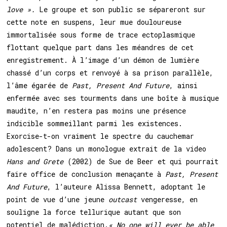
love ».
Le groupe et son public se sépareront sur
cette note en suspens, leur mue douloureuse
immortalisée sous forme de trace ectoplasmique
flottant quelque part dans les méandres de cet
enregistrement. À l’image d’un démon de lumière
chassé d’un corps et renvoyé à sa prison parallèle,
l’âme égarée de
Past, Present And Future
, ainsi
enfermée avec ses tourments dans une boîte à musique
maudite, n’en restera pas moins une présence
indicible sommeillant parmi les existences.
Exorcise-t-on vraiment le spectre du cauchemar
adolescent? Dans un monologue extrait de la video
Hans and Grete
(2002) de Sue de Beer et qui pourrait
faire office de conclusion menaçante à
Past, Present
And Future
, l’auteure Alissa Bennett, adoptant le
point de vue d’une jeune
outcast
vengeresse, en
souligne la force tellurique autant que son
potentiel de malédiction.
« No one will ever be able