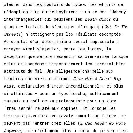
pleurer dans les couloirs du lycée. Les efforts de
rédemption d’un autre boyfriend – un de ces ‘Johnny’
interchangeables qui peuplent les
death discs
du
groupe – tentant de s’extirper d’un gang (
Out In The
Streets
) n’atteignent pas les résultats escomptés.
Au constat d’un déterminisme social impossible à
enrayer vient s’ajouter, entre les lignes, la
déception que semble ressentir sa bien-aimée lorsque
celui-ci abandonne temporairement les irrésistibles
attributs du Mal. Une allégeance charnelle aux
ténèbres que vient confirmer
Give Him A Great Big
Kiss
, déclaration d’amour inconditionnel – et plus
si affinités – pour un type louche, suffisamment
mauvais au goût de sa protagoniste pour un slow
‘très serré’ relaté aux copines. Et lorsque les
terreurs juvéniles, en cavale romantique forcée, ne
peuvent pas rentrer chez elles (
I Can Never Go Home
Anymore
), ce n’est même plus à cause de ce sentiment