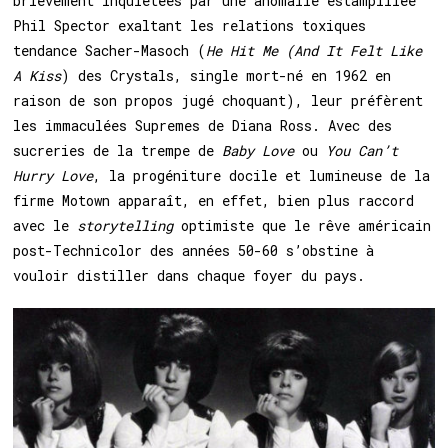
brièvement inquiétées par une anomalie estampillée
Phil Spector exaltant les relations toxiques
tendance Sacher-Masoch (
He Hit Me (And It Felt Like
A Kiss
) des Crystals, single mort-né en 1962 en
raison de son propos jugé choquant), leur préfèrent
les immaculées Supremes de Diana Ross. Avec des
sucreries de la trempe de
Baby Love
ou
You Can’t
Hurry Love
, la progéniture docile et lumineuse de la
firme Motown apparaît, en effet, bien plus raccord
avec le
storytelling
optimiste que le rêve américain
post-Technicolor des années 50-60 s’obstine à
vouloir distiller dans chaque foyer du pays.