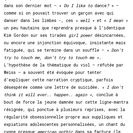
dans son dernier mot – «
Do I like to
dance
?
» –
comme si on pouvait trouver un garçon avec qui
danser dans les limbes -, ces
« well »
et «
I mean »
un peu hautains que reprendra presque à l’identique
Kim Gordon sur ses tirades
girl power
désincarnées,
ou encore une injonction équivoque, insistante mais
fatiguée, qui se termine dans un souffle –
« Don’t
try to touch me, don’t try to touch me ».
L’hypothèse de la thématique du viol – réfutée par
Weiss – a souvent été évoquée pour tenter
d’expliquer cette narration cryptique, parfois
désespérée comme une lettre de suicidée.
« I don’t
think it will ever.. happen.. again »
, conclue à
bout de force la jeune damnée sur cette ligne-mantra
résignée, qui ponctue à plusieurs reprises, avec la
régularité obsessionnelle propre aux suppliques et
expiations adolescentes personnalisées, un chant du
cygne presque
american gothic
dans sa facture (le