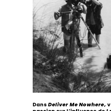
Dans
Deliver Me Nowhere,
v
passion sur l’influence de
L