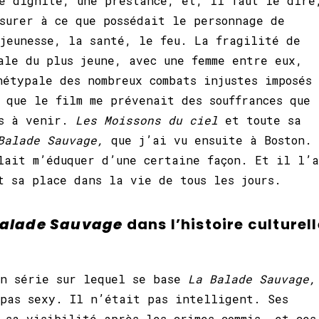
e dignité, une prestance, et, il faut le dire
surer à ce que possédait le personnage de
jeunesse, la santé, le feu. La fragilité de
ale du plus jeune, avec une femme entre eux,
hétypale des nombreux combats injustes imposés
 que le film me prévenait des souffrances que
es à venir.
Les Moissons du ciel
et toute sa
Balade Sauvage,
que j’ai vu ensuite à Boston.
lait m’éduquer d’une certaine façon. Et il l’a
et sa place dans la vie de tous les jours.
Balade Sauvage
dans l’histoire culturell
en série sur lequel se base
La Balade Sauvage,
 pas sexy. Il n’était pas intelligent. Ses
 sa visibilité après les crimes commis, et ces