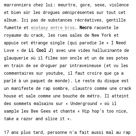
marronniers chez lui: meurtre, gore, sexe, violence
et bien sûr les drogues omniprésentes sur tout cet
album. Ici pas de substances récréatives, gentille
fumette et
ecstasy entre bros
.
Necro
raconte le
royaume du crack, les rues sales de New York et
appuie cet étrange single (qui parodie le « I Need
Love » de
LL Cool J
) avec une video hallucinante de
glauquerie où il filme son oncle et un de ses potes
en train de se droguer par intraveineuse (et vu les
commentaires sur youtube, il faut croire que ça a
parlé à un paquet de monde). Le reste du disque est
un manifeste de rap sombre, claustro comme une crack
house et sale comme une bouche de métro. Il atteint
des sommets malsains sur « Underground » où il
sample les Bee Gees et chante « Hip hop’s too nice,
take a razor and slice it ».
17 ans plus tard, personne n’a fait aussi mal au rap