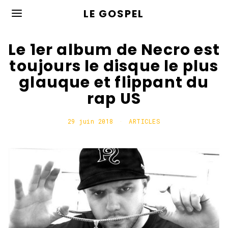
LE GOSPEL
Le 1er album de Necro est
toujours le disque le plus
glauque et flippant du
rap US
29 juin 2018
7
ARTICLES
m
a
i
2
0
2
0