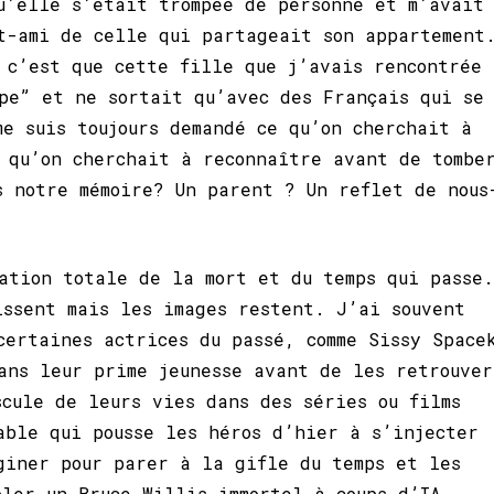
u’elle s’était trompée de personne et m’avait
t-ami de celle qui partageait son appartement
 c’est que cette fille que j’avais rencontrée
pe” et ne sortait qu’avec des Français qui se
me suis toujours demandé ce qu’on cherchait à
 qu’on cherchait à reconnaître avant de tombe
s notre mémoire? Un parent ? Un reflet de nous
ation totale de la mort et du temps qui passe.
issent mais les images restent. J’ai souvent
certaines actrices du passé, comme Sissy Space
ans leur prime jeunesse avant de les retrouver
scule de leurs vies dans des séries ou films
able qui pousse les héros d’hier à s’injecter
giner pour parer à la gifle du temps et les
oler un Bruce Willis immortel à coups d’IA.