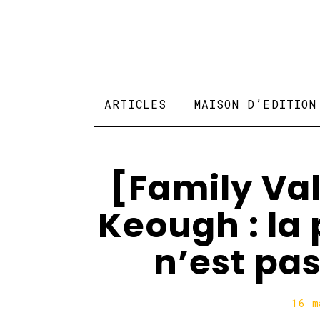
ARTICLES
MAISON D’EDITION
[Family Val
Keough : la p
n’est pa
16 m